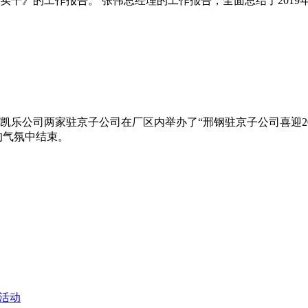
实干》的工作报告。 张伟总经理的工作报告，全面总结了201
京新光凯乐公司两家驻京子公司在厂区内举办了“邢钢驻京子公司喜迎
的气氛中结束。
节活动