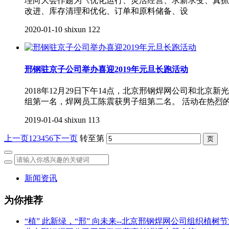
理向大会作题为《优化运行、灵活经营、求新求变、真抓
改进、库存清理和优化、订单和原料储备、设
2020-01-10
shixun
122
邢钢驻京子公司举办喜迎2019年元旦长跑活动
2018年12月29日下午14点，北京邢钢焊网公司和北
组第一名，焊网员工陈震获男子组第二名。 活动在热烈
2019-01-04
shixun
113
上一页
1
2
3
4
5
6
下一页
转至第
新闻资讯
为你推荐
“植” 此新绿，“邢” 向未来--北京邢钢焊网公司组织植树