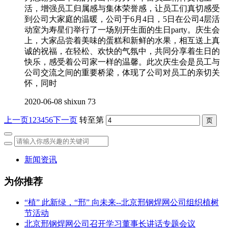
活，增强员工归属感与集体荣誉感，让员工们真切感受
到公司大家庭的温暖，公司于6月4日，5日在公司4层活
动室为寿星们举行了一场别开生面的生日party。庆生会
上，大家品尝着美味的蛋糕和新鲜的水果，相互送上真
诚的祝福，在轻松、欢快的气氛中，共同分享着生日的
快乐，感受着公司家一样的温馨。此次庆生会是员工与
公司交流之间的重要桥梁，体现了公司对员工的亲切关
怀，同时
2020-06-08
shixun
73
上一页
1
2
3
4
5
6
下一页
转至第
新闻资讯
为你推荐
“植” 此新绿，“邢” 向未来--北京邢钢焊网公司组织植树
节活动
北京邢钢焊网公司召开学习董事长讲话专题会议