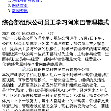
您现在所在位置：
网站首页
新闻资讯
综合部组织公司员工学习阿米巴管理模式
2021-09-09 16:03:05
shixun
377
为进一步提高公司管理水平，规范公司运作，9月7日下午，
公司组织员工集体学习阿米巴管理模式，
加
强
员工主人翁意
识，
提高员工参与经营的积极性
。
阿米巴管理模式的建立与完
善能让第一线的每一位员工都能成为主角，主动参与
经营
，进
而实现“全员参与经营”，
能够将“销售额最大化、经费最小
化”的经营原则在企业内部彻底贯彻。
本次培训学习了柏明顿集团胡八一博士阿米巴经营管理知识讲
座视频。阿米巴管理模式。一是快速适应性，组织的灵活性、
准确性，从而更高效的适应外部环境和组织发展的变化。二
是“哲学思想”，我们就是要借鉴阿米巴哲学，经营阿米巴的实
学。阿米巴管理模式是一种全员参与型经营体系，需要公司全
体员工上下一致努力，每个人都是企业的经营者，管理者更要
转变思维，管理者以前是怎么做，现在要转变为做什么，要建