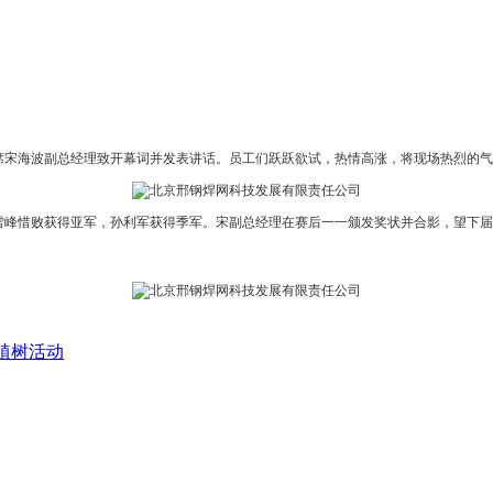
会主席宋海波副总经理致开幕词并发表讲话。员工们跃跃欲试，热情高涨，将现场热烈的
雪峰惜败获得亚军，孙利军获得季军。宋副总经理在赛后一一颁发奖状并合影，望下届
务植树活动